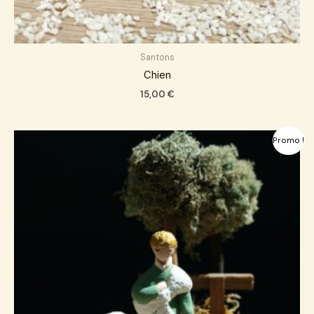
Santons
Chien
15,00
€
Le
Le
Promo !
prix
prix
initial
actuel
était :
est :
28,00 €.
27,00 €.