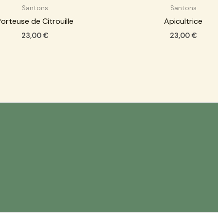
Santons
Santons
orteuse de Citrouille
Apicultrice
23,00
€
23,00
€