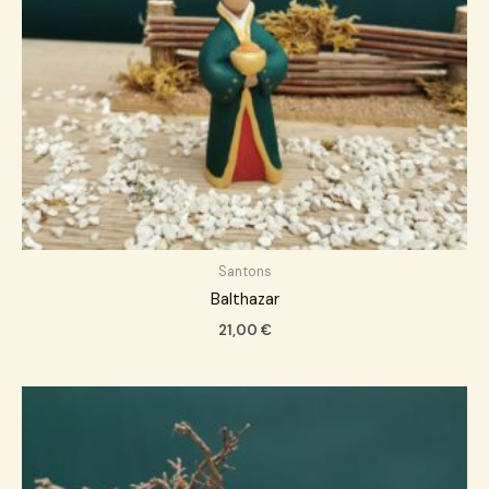
Santons
Balthazar
21,00
€