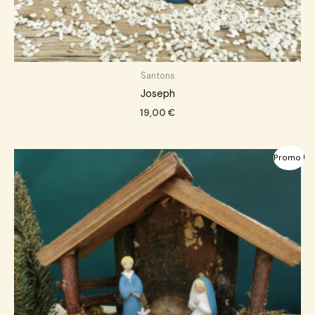
Santons
Joseph
19,00
€
Le
Le
Promo !
prix
prix
initial
actuel
était :
est :
57,00 €.
55,00 €.