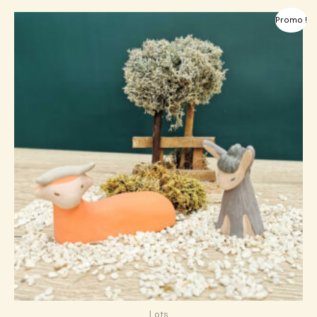
Le
Le
Promo !
prix
prix
initial
actuel
était :
est :
38,00 €.
37,00 €.
Lots