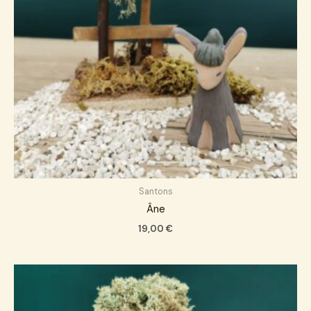
Santons
Âne
19,00
€