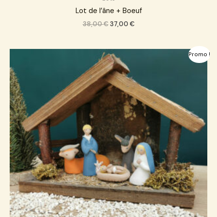
Lot de l’âne + Boeuf
38,00
€
37,00
€
Le
Le
Promo !
prix
prix
initial
actuel
était :
est :
95,00 €.
89,00 €.