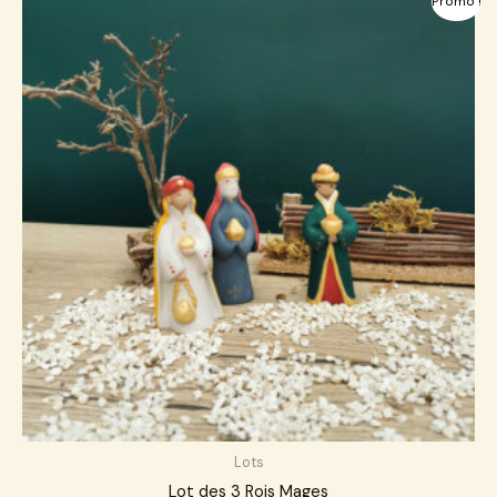
Promo !
prix
prix
initial
actuel
était :
est :
61,00 €.
58,00 €.
Lots
Lot des 3 Rois Mages