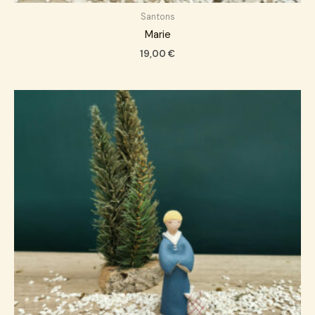
Santons
Marie
19,00
€